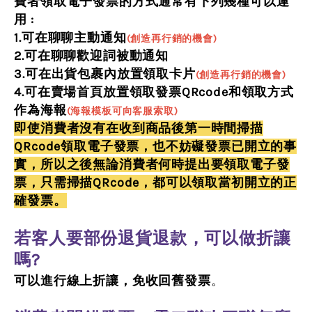
費者領取電子發票的方式通常有下列幾種可以運
用 :
1.可在聊聊主動通知
(創造再行銷的機會)
2.可在聊聊歡迎詞被動通知
3.可在出貨包裹內放置領取卡片
(創造再行銷的機會)
4.可在賣場首頁放置領取發票QRcode和領取方式
作為海報
(海報模板可向客服索取)
即使消費者沒有在
收到商品後
第一時間掃描
QRcode領取電子發票，也不
妨礙發票已開立的事
實，所以之後無論消費者何時提出要領取電子發
票，只需掃描QRcode，都可以領取當初開立的正
確發票。
若客人要部份退貨退款，可以做折讓
嗎?
。
可以進行線上折讓，免收回舊發票