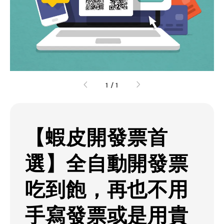
1
/
1
【蝦皮開發票首
選】全自動開發票
吃到飽，再也不用
手寫發票或是用貴