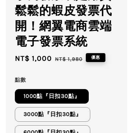
鬆鬆的蝦皮發票代
開！網翼電商雲端
電子發票系統
Sale
NT$ 1,000
Regular
優惠
NT$ 1,980
price
price
點數
1000點『日扣30點』
3000點『日扣30點』
6000點『日扣30點』