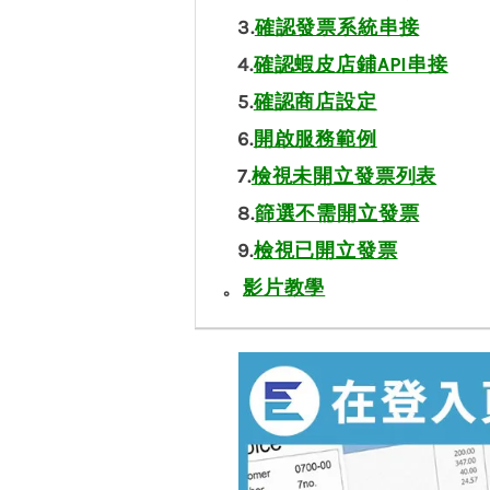
3.
確認發票系統串接
4.
確認蝦皮店鋪API串接
5.
確認商店設定
6.
開啟服務範例
7.
檢視未開立發票列表
8.
篩選不需開立發票
9.
檢視已開立發票
。
影片教學