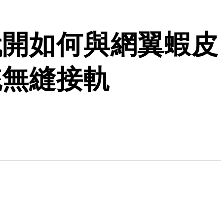
代開如何與網翼蝦皮
統無縫接軌