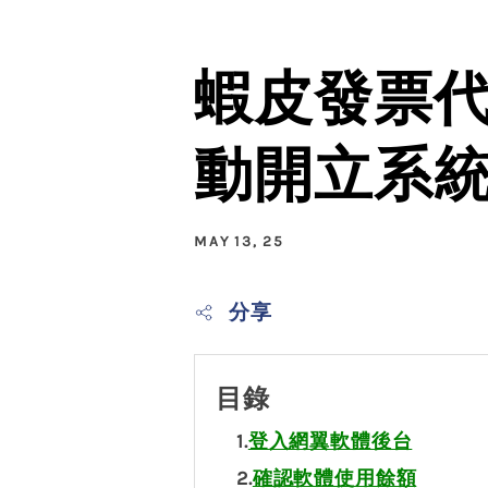
蝦皮發票
動開立系
MAY 13, 25
分享
目錄
1.
登入網翼軟體後台
2.
確認軟體使用餘額