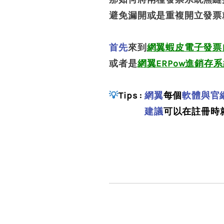
避免漏開或是重複開立發票
首先
來到
網翼蝦皮電子發票
或者是
網翼ERPow進銷存
💡
Tips :
網翼
每個
軟體與官
建議
可以在
註冊時