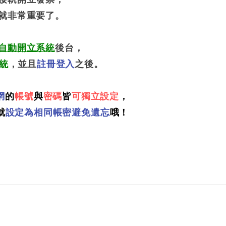
就非常重要了。
自動開立系統
後台，
系統
，並且
註冊登入
之後。
網
的
帳號
與
密碼
皆
可獨立設定
，
就
設定為相同帳密避免遺忘
哦！