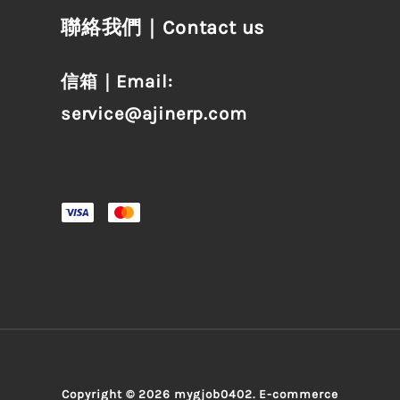
聯絡我們｜Contact us
信箱｜Email:
service@ajinerp.com
Copyright © 2026 mygjob0402. E-commerce