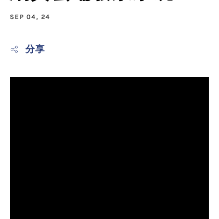
SEP 04, 24
分享